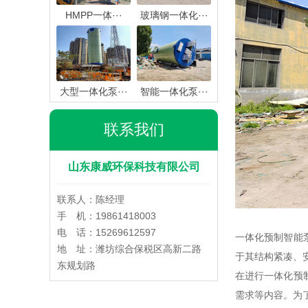
HMPP一体···
玻璃钢一体化···
大型一体化泵···
智能一体化泵···
联系我们
山东康威环保科技有限公司
联系人：陈经理
手 机：19861418003
电 话：15269612597
一体化预制智能
地 址：潍坊综合保税区高新二路
于其结构紧凑、
东规划路
在进行一体化预
需求等内容。为