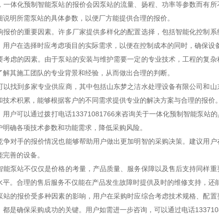
，一体化预制智能泵站的报价会因泵站的流量、扬程、功率等参数而有所
细说明所需泵站的具体参数，以便厂方能提供合理的报价。
响报价的重要因素。许多厂家提供多样化的配置选择，包括智能化控制系
。用户在选择时应考虑项目的实际需求，以便在控制成本的同时，确保设
要考虑的因素。由于泵站的安装与维护需要一定的专业技术，工程的复杂
了解其施工团队的专业背景和经验，从而做出合理的判断。
可以找到多家专业供应商，其中包括山东梦之洁水处理设备有限公司和山
和技术积累，能够根据客户的不同需求提供专业的解决方案与合理的报价
用户可以通过拨打电话13371081766来咨询关于一体化预制智能泵
户明确各项技术参数和功能需求，降低采购风险。
竞争对手的报价情况也能够帮助用户做出更加明智的采购决策。建议用户
能完善的设备。
智能泵站不仅仅是价格的考量，产品质量、服务保障以及售后支持同样重
水平。合理的售后服务不仅能在产品发生故障时提供及时的维修支持，还
泵站的报价受多种因素的影响，用户在采购时应综合考虑技术规格、配置
都是确保采购成功的关键。用户如需进一步咨询，可以通过电话133710