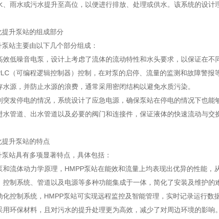
水、雨水或污水提升至高位，以便进行排放、处理或供水。该系统的设计
化提升泵站的组成部分
提升泵站主要由以下几个部分组成：
高效低噪音电泵，设计上考虑了流体的流动特性和水头要求，以保证在不
PLC（可编程逻辑控制器）控制，在对泵的启停、流量的监测和故障警报
存水源，并防止水源的浪费，通常采用密闭结构以避免水质污染。
到突发停电的情况，系统设计了应急电源，确保泵站在停电的情况下也能
进水管道、出水管道以及必要的阀门和连接件，保证液体的快速流动与交
化提升泵站的特点
提升泵站具有多项显著特点，具体包括：
泵和流体动力学原理，HMPP泵站在能效和流量上均表现出优异的性能，
、控制系统、管道以及电源等多种功能集成于一体，简化了安装及维护的
动化控制系统，HMPP泵站可实现远程监控及智能管理，实时记录运行数
采用环保材料，且对污水的提升处理更为高效，减少了对周边环境的影响